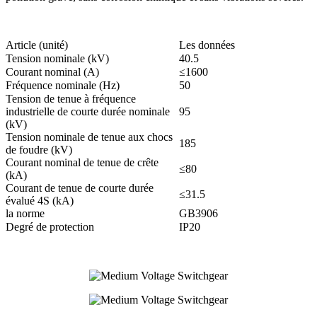
Article (unité)
Les données
Tension nominale (kV)
40.5
Courant nominal (A)
≤1600
Fréquence nominale (Hz)
50
Tension de tenue à fréquence
industrielle de courte durée nominale
95
(kV)
Tension nominale de tenue aux chocs
185
de foudre (kV)
Courant nominal de tenue de crête
≤80
(kA)
Courant de tenue de courte durée
≤31.5
évalué 4S (kA)
la norme
GB3906
Degré de protection
IP20