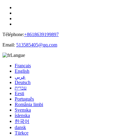
Téléphone:
+8618639199897
Email:
513585405@qq.com
Langue
Français
English
عربي
Deutsch
עברית
Eesti
Português
România limbi
Svenska
íslenska
한국어
dansk
Türkçe